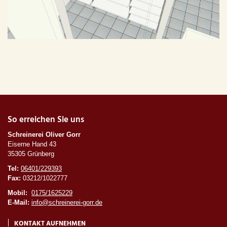
So erreichen Sie uns
Schreinerei Oliver Gorr
Eiserne Hand 43
35305 Grünberg
Tel:
06401/229393
Fax:
03212/1022777
Mobil:
0175/1625229
E-Mail:
info@schreinerei-gorr.de
KONTAKT AUFNEHMEN