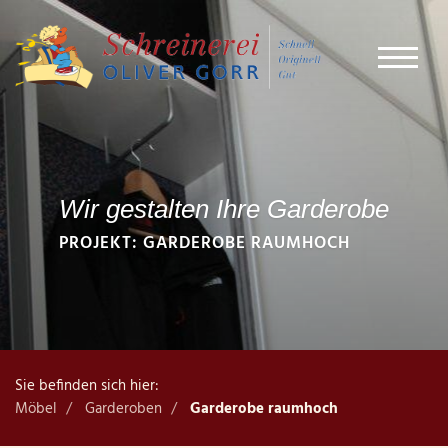
Wir gestalten Ihre Garderobe
PROJEKT: GARDEROBE RAUMHOCH
Sie befinden sich hier:
Möbel
Garderoben
Garderobe raumhoch