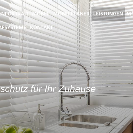
ENPORTRAIT
MÖBEL
MÖBELPLANER
LEISTUNGEN
MÖ
AFSYSTEME
KONTAKT
schutz für Ihr Zuhause