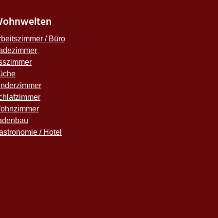
ohnwelten
rbeitszimmer / Büro
adezimmer
sszimmer
üche
inderzimmer
chlafzimmer
ohnzimmer
adenbau
astronomie / Hotel