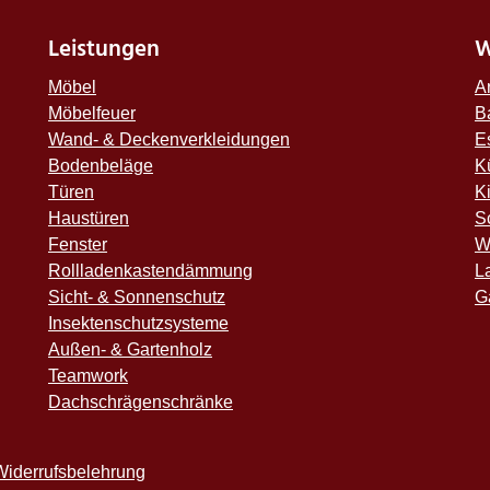
Leistungen
W
Möbel
A
Möbelfeuer
B
Wand- & Deckenverkleidungen
E
Bodenbeläge
K
Türen
K
Haustüren
S
Fenster
W
Rollladenkastendämmung
L
Sicht- & Sonnenschutz
G
Insektenschutzsysteme
Außen- & Gartenholz
Teamwork
Dachschrägenschränke
Widerrufsbelehrung