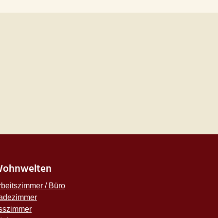
ohnwelten
rbeitszimmer / Büro
adezimmer
sszimmer