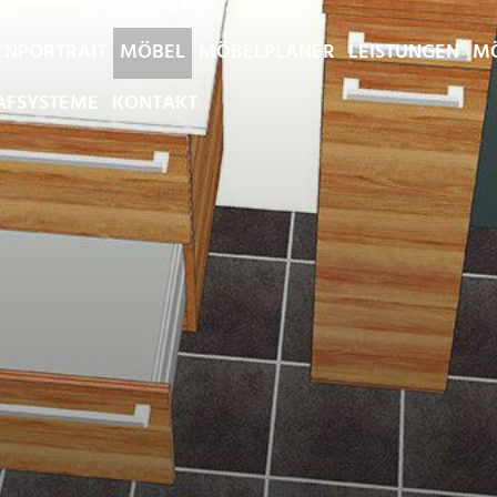
ENPORTRAIT
MÖBEL
MÖBELPLANER
LEISTUNGEN
MÖ
AFSYSTEME
KONTAKT