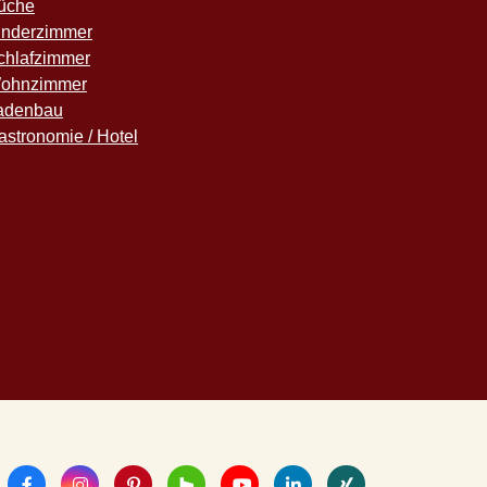
üche
inderzimmer
chlafzimmer
ohnzimmer
adenbau
astronomie / Hotel