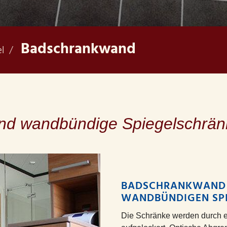
Badschrankwand
l
nd wandbündige Spiegelschrän
BADSCHRANKWAND F
WANDBÜNDIGEN SP
Die Schränke werden durch e