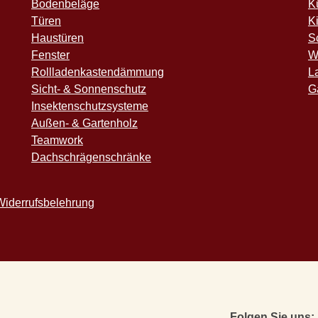
Bodenbeläge
K
Türen
K
Haustüren
S
Fenster
W
Rollladenkastendämmung
L
Sicht- & Sonnenschutz
G
Insektenschutzsysteme
Außen- & Gartenholz
Teamwork
Dachschrägenschränke
Widerrufsbelehrung
Folgen Sie uns: