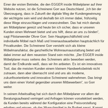
Einer der ersten Betriebe, die den EGGER inside Möbelplaner auf ihrer
Website nutzen, ist die Schreinerei Gorr aus Deutschland. „Ich bin der
Überzeugung, dass in Zukunft der digitale Weg der Kundengewinnung
der wichtigste sein wird und deshalb bin ich immer dabei, frühzeitig
diese Wege einzuschlagen und voranzutreiben. Das hat mich damals
am Möbelplaner gereizt und heute bin ich sicher, dass er unseren
Kunden einen Mehrwert bietet und uns hilft, diese an uns zu binden“,
sagt Pilotanwender Oliver Gorr. Sein Hauptgeschäftsfeld sind
individuelle Möbel nach Maß und Innenausbauarbeiten hauptsächlich für
Privatkunden. Die Schreinerei Gorr versteht sich als kleine
Möbelmanufaktur, die ganzheitliche Wohnraumausstattung bietet und
dabei immer auf dem neuesten Stand sein möchte. „Der EGGER inside
Möbelplaner muss seitens des Schreiners aktiv beworben werden,
damit der Endkunde weiß, dass wir ihn anbieten. Es ist ein innovatives
Tool, das die meisten Kunden einem kleinem Handwerksbetrieb nicht
zutrauen, dann aber überrascht sind und uns als moderne,
zukunftsorientierte und innovative Schreinerei wahrnehmen. Das bringt
uns dann einen Vorteil gegenüber unseren Mitbewerbern“, so Gorr
weiter.
In seinem Arbeitsalltag hat sich durch den Möbelplaner vor allem der
Beratungsaufwand verringert und Anfragen können vorselektiert werden,
da Kunden bereits während der Konfiguration eine Preisvorstellung
erhalten und wissen, ob das Wunschmöbel in ihr Budget passt. Kommt