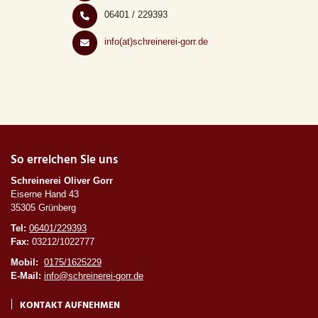
06401 / 229393
info(at)schreinerei-gorr.de
So erreichen Sie uns
Schreinerei Oliver Gorr
Eiserne Hand 43
35305 Grünberg
Tel:
06401/229393
Fax:
03212/1022777
Mobil:
0175/1625229
E-Mail:
info@schreinerei-gorr.de
KONTAKT AUFNEHMEN