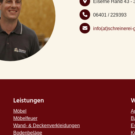
Eiserne Hand 43 -
06401 / 229393
info(at)schreinerei-
Leistungen
W
Möbel
A
Möbelfeuer
B
Wand- & Deckenverkleidungen
E
Bodenbeläge
K