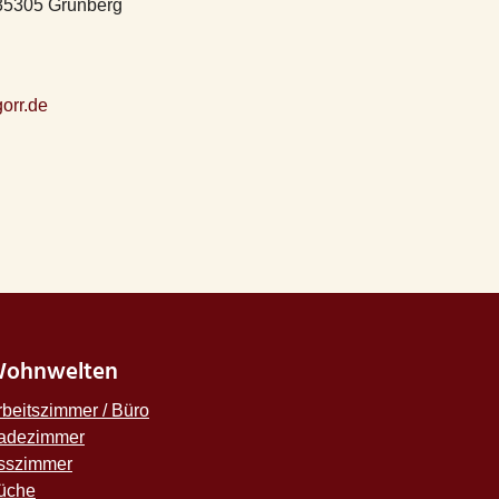
 35305 Grünberg
gorr.de
ohnwelten
rbeitszimmer / Büro
adezimmer
sszimmer
üche