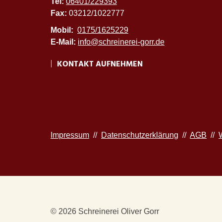
Tel:
06401/229393
Fax:
03212/1022777
Mobil:
0175/1625229
E-Mail:
info@schreinerei-gorr.de
KONTAKT AUFNEHMEN
Impressum
//
Datenschutzerklärung
//
AGB
//
© 2026 Schreinerei Oliver Gorr