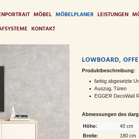
ENPORTRAIT
MÖBEL
MÖBELPLANER
LEISTUNGEN
MÖ
AFSYSTEME
KONTAKT
LOWBOARD, OFFE
Produktbeschreibung:
farbig abgesetzte 
Auszug, Türen
EGGER DecoWall R
Abmessungen des darge
Höhe:
40 cm
Breite:
180 cm