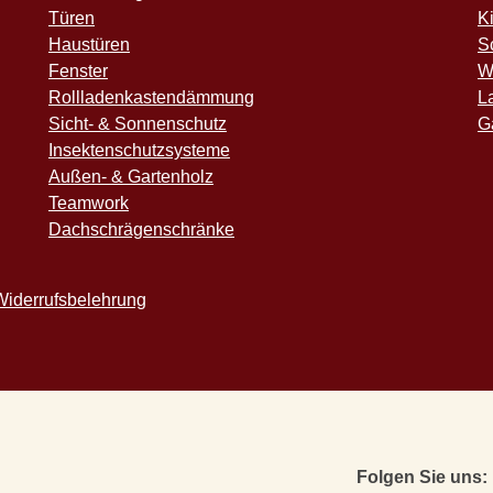
Türen
K
Haustüren
S
Fenster
W
Rollladenkastendämmung
L
Sicht- & Sonnenschutz
G
Insektenschutzsysteme
Außen- & Gartenholz
Teamwork
Dachschrägenschränke
Widerrufsbelehrung
Folgen Sie uns: